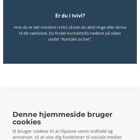
Er du i tvivl?
Hvis du er det mindste i tvivl, så kan du altid ringe eller skrive
til dit værksted. Du finder kontaktinfo nederst på siden
under ”Kontakt os her”.
FTZ Autodele og værktøj A/S
Denne hjemmeside bruger
cookies
Gelstedvej 22
5560
Aarup
Vi bruger cookies til at tilpasse vores indhold og
CVR: 73648718
annoncer, til at vise dig funktioner til sociale medier