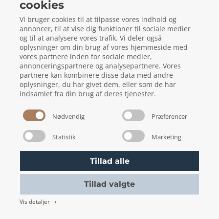
cookies
Gelstedvej 22
5560
Aarup
Vi bruger cookies til at tilpasse vores indhold og
CVR: 73648718
annoncer, til at vise dig funktioner til sociale medier
og til at analysere vores trafik. Vi deler også
oplysninger om din brug af vores hjemmeside med
vores partnere inden for sociale medier,
annonceringspartnere og analysepartnere. Vores
local_phone
Kontakt os her
partnere kan kombinere disse data med andre
oplysninger, du har givet dem, eller som de har
indsamlet fra din brug af deres tjenester.
Nødvendig
Præferencer
Statistik
Marketing
Bookingbetingelser
Tillad alle
Skift cookie indstillinger
Tillad valgte
Vis detaljer
keyboard_arrow_right