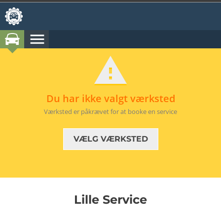
menu
Vi har endnu ingen oplysninger om din bil
Du har ikke valgt værksted
Intet værksted valgt
location_on
Værksted er påkrævet for at booke en service
VÆLG VÆRKSTED
Lille Service