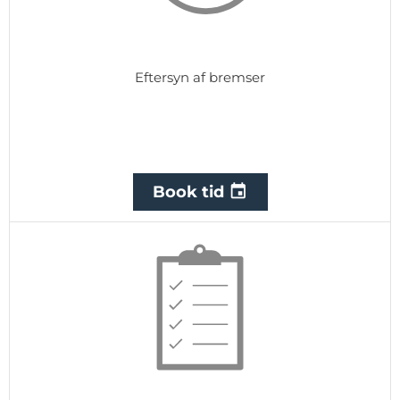
Eftersyn af bremser

Book tid