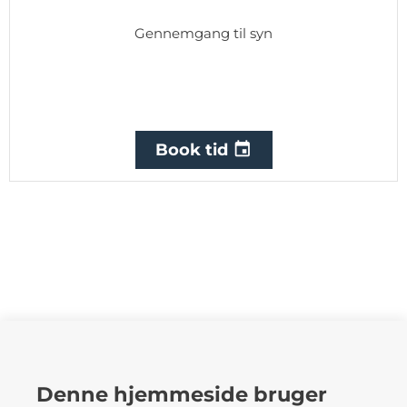
Gennemgang til syn

Book tid
FTZ Autodele og værktøj A/S
Denne hjemmeside bruger