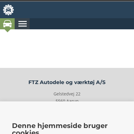
menu
Vi har endnu ingen oplysninger om din bil
Intet værksted valgt
location_on
FTZ Autodele og værktøj A/S
Gelstedvej 22
5560
Aarup
CVR: 73648718
Denne hjemmeside bruger
cookies
local_phone
Kontakt os her